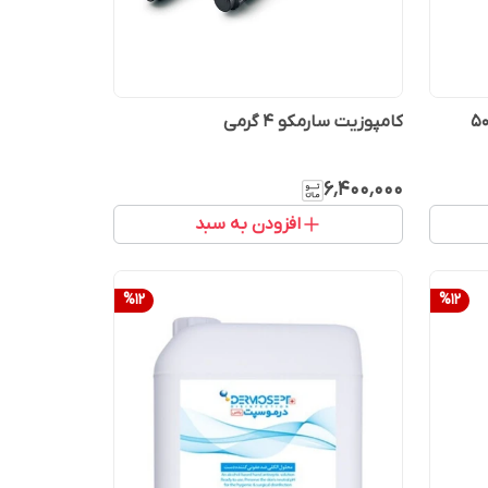
الگام آمالکپ کپسولی دیبالوی 50
کامپوزیت سارمکو 4 گرمی
۶٬۴۰۰٬۰۰۰
افزودن به سبد
%
12
%
12