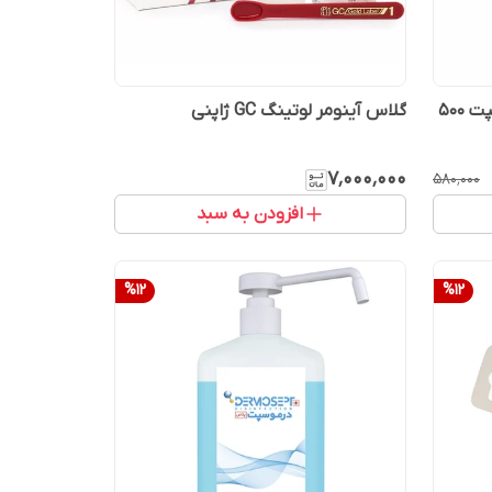
ضد عفونی کننده سطوح سارفوسپت 500
گلاس آینومر لوتینگ GC ژاپنی
۷٬۰۰۰٬۰۰۰
۵۸۰٬۰۰۰
افزودن به سبد
%
12
%
12