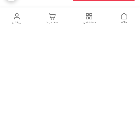
خانه
دسته‌بندی
سبد خرید
پروفایل
دسترسی سریع
تماس با ما
سیاست حریم خصوصی
درباره ما
شکایات
هفت روز هفته ، ۲۴ ساعت شبانه‌روز پاسخگوی شما عزیزان هستیم
شماره تماس
02166892654
آدرس ایمیل
nikmedicaltradiing@gmail.com