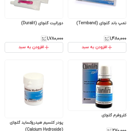
تمپ باند گلچای (Temband)
دورالیت گلچای (Duralit)
۱٬۷۸۰٬۰۰۰
۱٬۴۸۰٬۰۰۰
افزودن به سبد
افزودن به سبد
کلروفرم گلچای
پودر کلسیم هیدروکساید گلچای
(Calcium Hydroxide)
۲۷۰٬۰۰۰