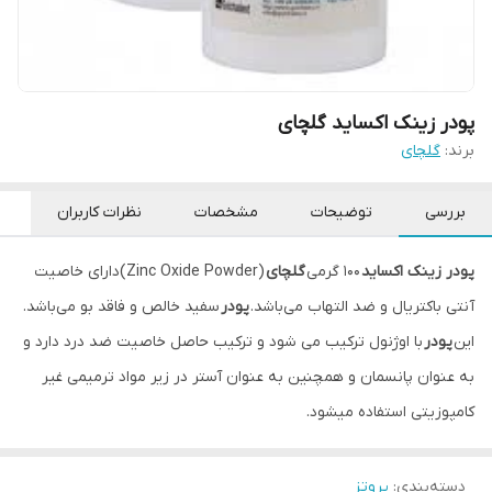
پودر زینک اکساید گلچای
برند:
گلچای
بررسی
توضیحات
مشخصات
نظرات کاربران
پودر زینک اکساید
۱۰۰ گرمی
گلچای
(Zinc Oxide Powder)دارای خاصیت
آنتی باکتریال و ضد التهاب می‌باشد.
پودر
سفید خالص و فاقد بو می‌باشد.
این
پودر
با اوژنول ترکیب می شود و ترکیب حاصل خاصیت ضد درد دارد و
به عنوان پانسمان و همچنین به عنوان آستر در زیر مواد ترمیمی غیر
کامپوزیتی استفاده میشود.
دسته‌بندی
:
پروتز