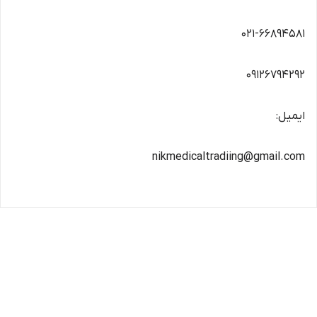
021-66894581
09126794292
ایمیل:
nikmedicaltradiing@gmail.com