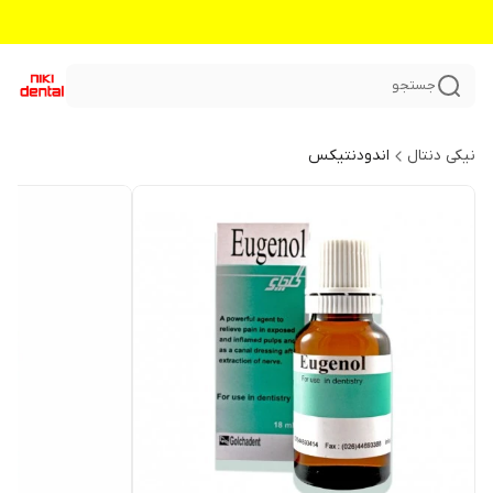
جستجو
نیکی دنتال
اندودنتیکس