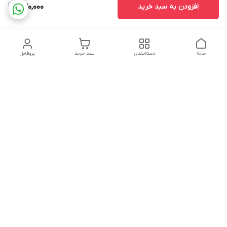
افزودن به سبد خرید
470,000
خانه
دسته‌بندی
سبد خرید
پروفایل
دسترسی سریع
تماس با ما
سیاست حریم خصوصی
درباره ما
شکایات
هفت روز هفته ، ۲۴ ساعت شبانه‌روز پاسخگوی شما عزیزان هستیم
شماره تماس
02166892654