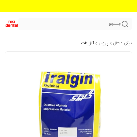
جستجو
نیکی دنتال
پروتز
آلژینات