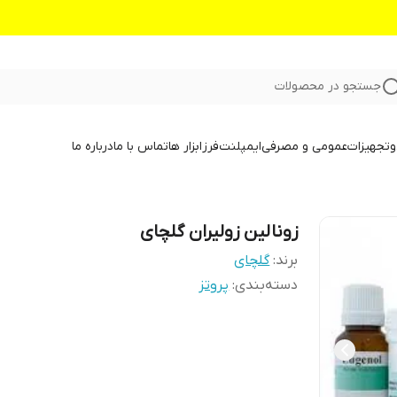
جستجو در محصولات
و
تجهیزات
عمومی و مصرفی
ایمپلنت
فرز
ابزار ها
تماس با ما
درباره ما
زونالین زولیران گلچای
برند:
گلچای
دسته‌بندی
:
پروتز