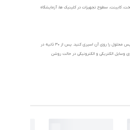
ت، کابینت، سطوح تجهیزات در کلینیک ها، آزمایشگاه
محلول آماده مصرف است و نیازی به رقیق سازی ندارد. سطح مورد نظر را از بقایای قابل رویت آلودگی (خون، بزاق و …) پاک کرده و سپس محلول را روی آن اسپری کنید. پس از 30 ثانیه در
ی وسایل الکتریکی و الکترونیکی در حالت روشن