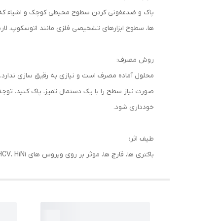
پاک و ضدعفونی کردن سطوح محیطی کوچک و اشیاء که نی
ها، سطوح ابزارهای تشخیصی فلزی مانند اتوسکوپ، لا
روش مصرف:
صورت نیاز سطح را با یک دستمال تمیز، پاک کنید. توج
خودداری شود.
طیف اثر:
باکتری ها، قارچ ها، موثر بر روی ویروس های HIV، HVB، HCV، H1N1 در 30 ثانیه و TB در 1 دقیقه.