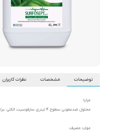
توضیحات
مشخصات
نظرات کاربران
مزایا:
محلول ضدعفونی سطوح 4 لیتری سارفوسپت الکلی ،برای ضدعفونی و پاک کردن سریع سطوح و اشیاء، آماده مصرف، سریع الاثر (موثر فقط در 30 ثانیه)، بوی ملایم و مطبوع .
موارد مصرف: