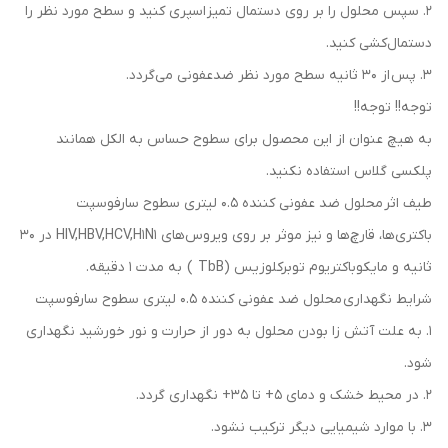
2. سپس محلول را بر روی دستمال تمیز اسپری کنید و سطح مورد نظر را
دستمال‌کشی کنید.
3. پس از 30 ثانیه سطح مورد نظر ضدعفونی می‌گردد.
توجه!! توجه!!
به هیچ عنوان از این محصول برای سطوح حساس به الکل همانند
پلکسی گلاس استفاده نکنید.
طیف اثر محلول ضد عفونی کننده 0.5 لیتری سطوح سارفوسپت
باکتری‌ها، قارچ‌ها و نیز موثر بر روی ویروس‌های HIV,HBV,HCV,H1N1 در 30
ثانیه و مایکوباکتریوم توبرکلوزیس (TbB ) به مدت 1 دقیقه.
شرایط نگهداری محلول ضد عفونی کننده 0.5 لیتری سطوح سارفوسپت
1. به علت آتش زا بودن محلول به دور از حرارت و نور خورشید نگهداری
شود.
2. در محیط خشک و دمای 5+ تا 35+ نگهداری گردد.
3. با موارد شیمیایی دیگر ترکیب نشود.