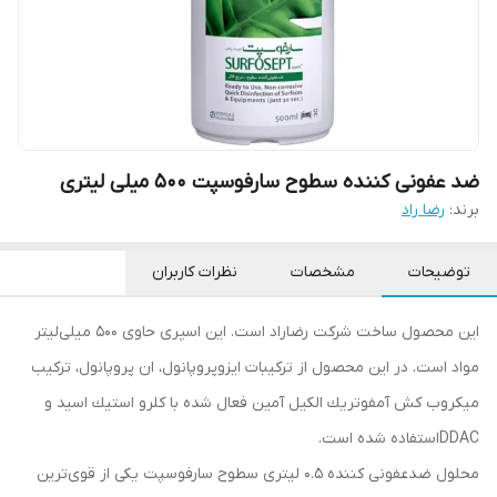
ضد عفونی کننده سطوح سارفوسپت 500 میلی لیتری
برند:
رضا راد
توضیحات
مشخصات
نظرات کاربران
این محصول ساخت شرکت رضاراد است. این اسپری حاوی 500 میلی‌لیتر
مواد است. در این محصول از ترکیبات ايزوپروپانول، ان پروپانول، تركيب
ميكروب كش آمفوتريك الكيل آمين فعال شده با كلرو استيك اسيد و
DDACاستفاده شده است.
محلول ضدعفونی کننده 0.5 لیتری سطوح سارفوسپت یکی از قوی‌ترین