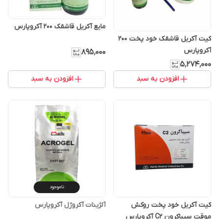
مایع آکریل قاشقک 200 آکروپارس
کیت آکریل قاشقک خود پخت ۲۰۰
آکروپارس
۸۹۵٬۰۰۰
۵٬۲۷۴٬۰۰۰
افزودن به سبد
افزودن به سبد
ناموجود
کیت آکریل خود پخت روکش
آلژینات آکروژل آکروپارس
موقت سیباکرون C2 آکروپارس