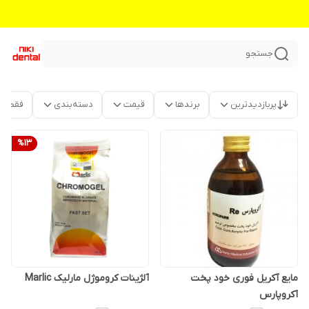
جستجو
پربازدیدترین
برندها
قیمت
دسته‌بندی
فقط م
%
13
مایع آکریل فوری خود پخت
آلژینات کروموژل مارلیک Marlic
آکروپارس