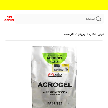
جستجو
نیکی دنتال
پروتز
آلژینات