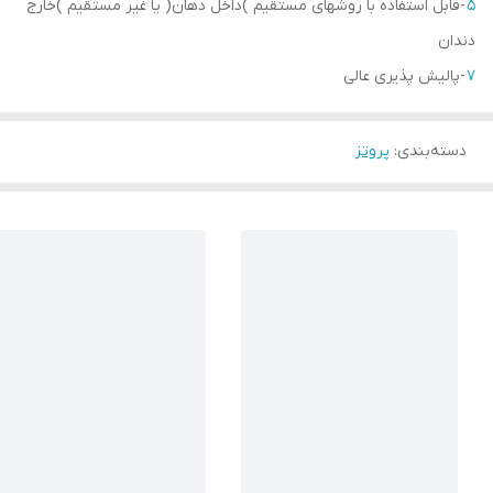
5
-قابل استفاده با روشهای مستقیم )داخل دهان( یا غیر مستقیم )خارج
دندان
7
-پالیش پذیری عالی
دسته‌بندی
:
پروتز