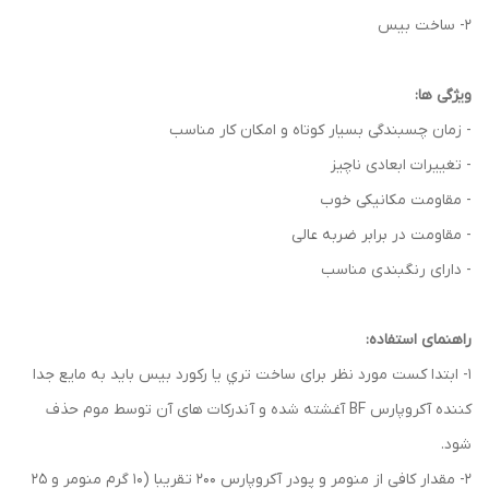
2- ساخت بیس
ویژگی ها:
- زمان چسبندگی بسیار کوتاه و امکان کار مناسب
- تغییرات ابعادی ناچیز
- مقاومت مکانیکی خوب
- مقاومت در برابر ضربه عالی
- دارای رنگبندی مناسب
راهنمای استفاده:
1- ابتدا كست مورد نظر برای ساخت تري يا ركورد بيس بايد به مايع جدا
كننده آكروپارس BF آغشته شده و آندركات های آن توسط موم حذف
شود.
2- مقدار كافی از منومر و پودر آكروپارس 200 تقريبا (10 گرم منومر و 25