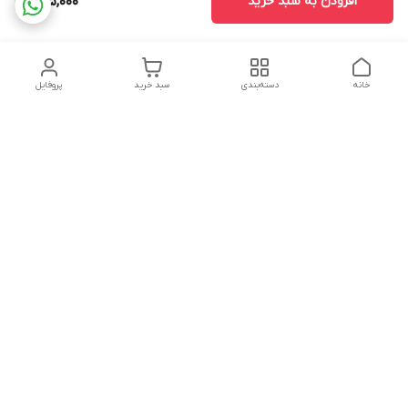
افزودن به سبد خرید
895,000
خانه
دسته‌بندی
سبد خرید
پروفایل
دسترسی سریع
تماس با ما
سیاست حریم خصوصی
درباره ما
شکایات
هفت روز هفته ، ۲۴ ساعت شبانه‌روز پاسخگوی شما عزیزان هستیم
شماره تماس
02166892654