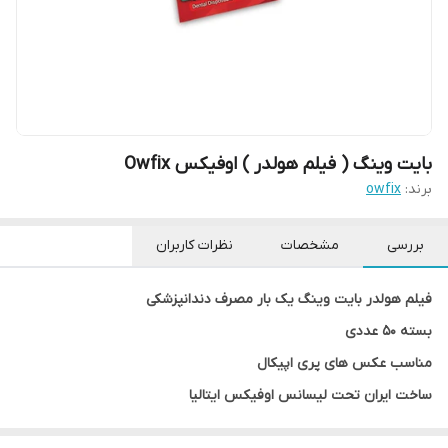
بایت وینگ ( فیلم هولدر ) اوفیکس Owfix
برند:
owfix
بررسی
مشخصات
نظرات کاربران
فیلم هولدر بایت وینگ یک بار مصرف دندانپزشکی
بسته ۵۰ عددی
مناسب عکس های پری اپیکال
ساخت ایران تحت لیسانس اوفیکس ایتالیا