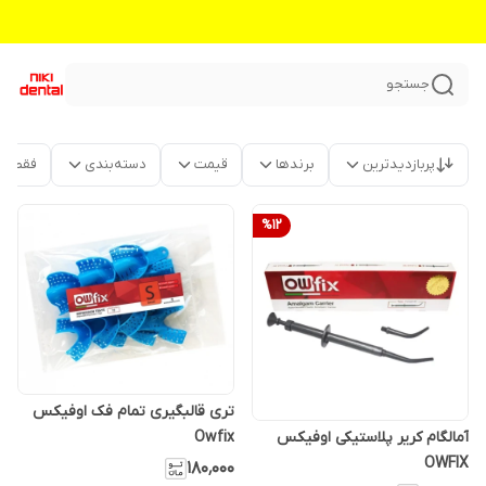
جستجو
پربازدیدترین
برندها
قیمت
دسته‌بندی
فقط م
%
12
تری قالبگیری تمام فک اوفیکس
Owfix
آمالگام کریر پلاستیکی اوفیکس
OWFIX
۱۸۰٬۰۰۰