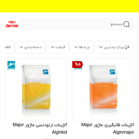
جستجو
پربازدیدترین
برندها
قیمت
دسته‌بندی
فقط م
%
5
آلژینات قالبگیری ماژور Major
آلژینات ارتودنسی ماژور Major
Alginkid
Alginmajor