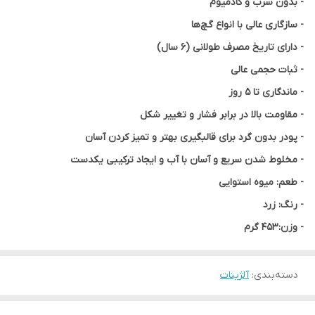
- بدون سرب و کادمیوم
- سازگاری عالی با انواع گچ‌ها
- دارای تاریخ مصرف طولانی (6 سال)
- ثبات حجمی عالی
- ماندگاری تا 5 روز
- مقاومت بالا در برابر فشار و تغییر شکل
- پودر بدون گرد برای قالبگیری بهتر و تمیز کردن آسان
- مخلوط شدن سریع و آسان با آب و ایجاد ترکیبی یکدست
- طعم: میوه استوایی
- رنگ: زرد
- وزن:453 گرم
دسته‌بندی
:
آلژینات