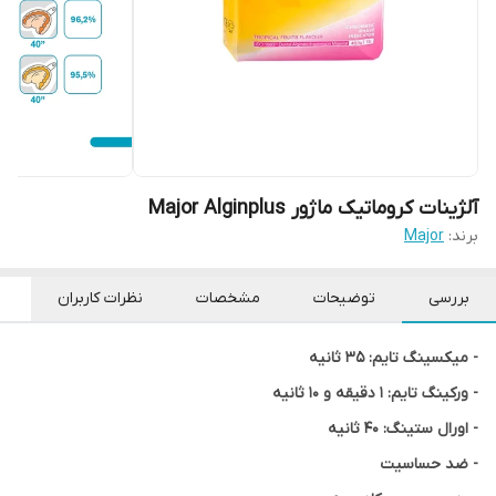
آلژینات کروماتیک ماژور Major Alginplus
برند:
Major
بررسی
توضیحات
مشخصات
نظرات کاربران
- میکسینگ تایم: 35 ثانیه
- ورکینگ تایم: 1 دقیقه و 10 ثانیه
- اورال ستینگ: 40 ثانیه
- ضد حساسیت