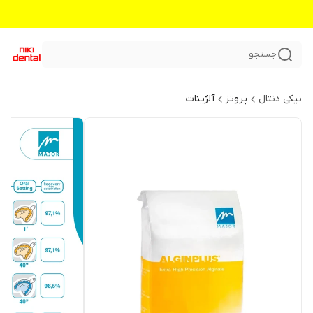
جستجو
نیکی دنتال
پروتز
آلژینات