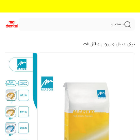
جستجو
نیکی دنتال
پروتز
آلژینات