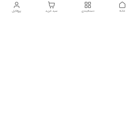
خانه
دسته‌بندی
سبد خرید
پروفایل
دسترسی سریع
تماس با ما
سیاست حریم خصوصی
درباره ما
شکایات
هفت روز هفته ، ۲۴ ساعت شبانه‌روز پاسخگوی شما عزیزان هستیم
شماره تماس
02166892654
آدرس ایمیل
nikmedicaltradiing@gmail.com