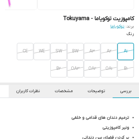
کامپوزیت توکویاما - Tokuyama
برند:
توکویاما
رنگ
CE
WE
SW
BW
A3
A2
A1
B2
OA3
OA2
OA1
B1
بررسی
توضیحات
مشخصات
نظرات کاربران
ترمیم دندان های قدامی و خلفی
ونیر کامپوزیتی
پر کردن فضای بین دندانی