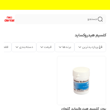
جستجو
کلسیم هیدروکساید
پربازدیدترین
برندها
قیمت
دسته‌بندی
فقط م
پودر کلسیم هیدروکساید گلچای