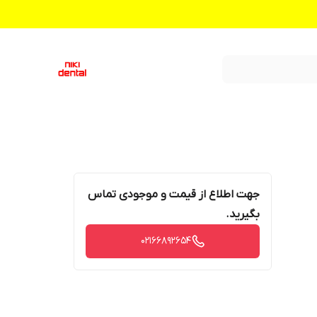
جهت اطلاع از قیمت و موجودی تماس
بگیرید.
02166892654