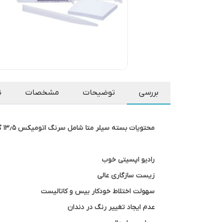
بررسی
توضیحات
مشخصات
ن
محتویات بسته سیلر متا شامل سرنگ اتومیکس ۱۳٫۵ گرم (بیس ۹ گرمی ، کاتالیزور ۴٫۵ گرم)+پد مخلوط کردن + اسپاتول می‌باشد.
رادیو اپسیتی خوب
زیست سازگاری عالی
سهولت اختلاط خودکار بیس و کاتالیست
عدم ایجاد تغییر رنگ در دندان