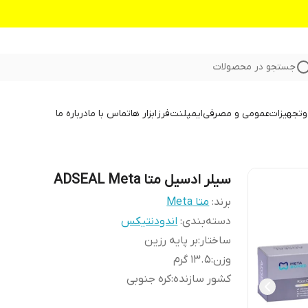
جستجو در محصولات
و
تجهیزات
عمومی و مصرفی
ایمپلنت
فرز
ابزار ها
تماس با ما
درباره ما
سیلر ادسیل متا ADSEAL Meta
برند:
متا Meta
دسته‌بندی
:
اندودنتیکس
ساختار
:
بر پایه رزین
وزن
:
۱۳.۵ گرم
کشور سازنده
:
کره جنوبی