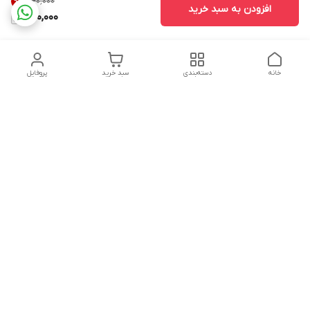
۴۴۰٬۰۰۰
9
%
افزودن به سبد خرید
400,000
خانه
دسته‌بندی
سبد خرید
پروفایل
دسترسی سریع
تماس با ما
سیاست حریم خصوصی
درباره ما
شکایات
هفت روز هفته ، ۲۴ ساعت شبانه‌روز پاسخگوی شما عزیزان هستیم
شماره تماس
02166892654