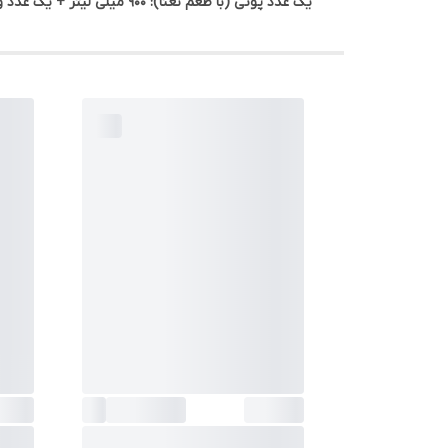
یک عدد پوتی (با طعم نعنا): 900 میلی لیتر + یک عدد واش (با طعم پرتقال): 155 میلی لیتر + یک عدد اکتیواتور: 60 میلی لیتر