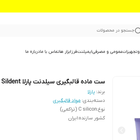
جستجو در محصولات
و
تجهیزات
عمومی و مصرفی
ایمپلنت
فرز
ابزار ها
تماس با ما
درباره ما
ست ماده قالبگیری سیلدنت پارلا Sildent
برند:
پارلا
دسته‌بندی
:
مواد قالبگیری
نوع
:
C silicon (تراکمی)
کشور سازنده
:
ایران