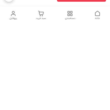
خانه
دسته‌بندی
سبد خرید
پروفایل
دسترسی سریع
تماس با ما
سیاست حریم خصوصی
درباره ما
شکایات
هفت روز هفته ، ۲۴ ساعت شبانه‌روز پاسخگوی شما عزیزان هستیم
شماره تماس
02166892654
آدرس ایمیل
nikmedicaltradiing@gmail.com