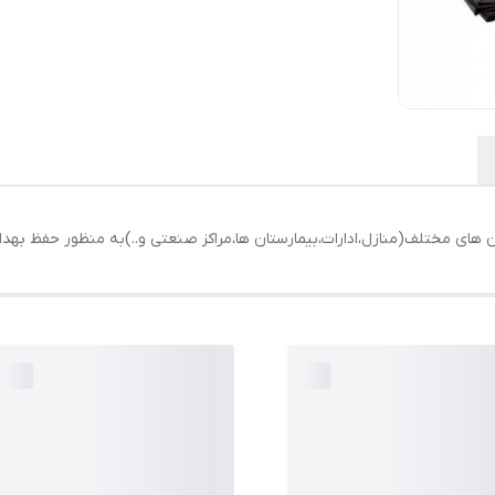
کان های مختلف(منازل،ادارات،بیمارستان ها،مراکز صنعتی و..)به منظور حفظ بهد