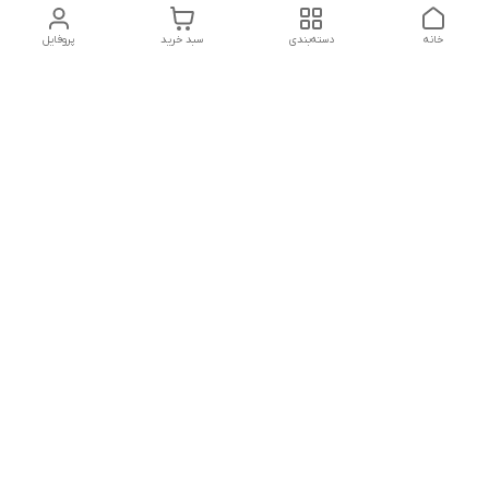
خانه
دسته‌بندی
سبد خرید
پروفایل
دسترسی سریع
تماس با ما
سیاست حریم خصوصی
درباره ما
شکایات
هفت روز هفته ، ۲۴ ساعت شبانه‌روز پاسخگوی شما عزیزان هستیم
شماره تماس
02166892654
آدرس ایمیل
nikmedicaltradiing@gmail.com