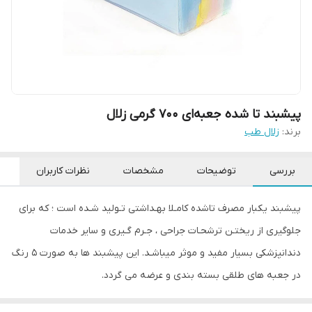
پیشبند تا شده جعبه‌ای ۷۰۰ گرمی زلال
برند:
زلال طب
بررسی
توضیحات
مشخصات
نظرات کاربران
پیشبند یکبار مصرف تاشده کامـلا بهـداشتی تـولید شـده است ؛ که برای
جلوگیری از ریختـن ترشحـات جراحی ، جـرم گـیری و سایر خدمات
دندانپزشکی بسیار مفید و موثر میباشـد. این پیشبند ها به صورت 5 رنگ
در جعبه های طلقی بسته بندی و عرضه می گردد.