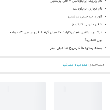
نام ژنریک: پریلوکائین + فلی پریسین
نام تجاری: پریلودنت
کاربرد: بی حسی موضعی
شکل دارویی: کارتریج
دزاژ: پریلوکائین هیدروکلراید 30 میلی گرم + فلی پرسین 0.03 واحد
بین المللی%
بسته بندی: 50 کارتریج 1.8 میلی لیتر
دسته‌بندی
:
عمومی و مصرفی