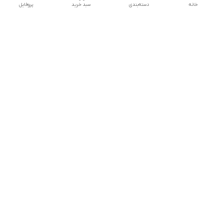
خانه
دسته‌بندی
سبد خرید
پروفایل
دسترسی سریع
تماس با ما
سیاست حریم خصوصی
درباره ما
شکایات
هفت روز هفته ، ۲۴ ساعت شبانه‌روز پاسخگوی شما عزیزان هستیم
شماره تماس
02166892654
آدرس ایمیل
nikmedicaltradiing@gmail.com