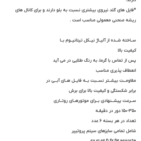
دارند.
*فایل های گلد نیروی بیشتری نسبت به بلو دارند و برای کانال های
ریشه منحنی معمولی مناسب است .
ســاخته شــده از آلیــاژ نیــکل تیتانیــوم بــا
کیفیت بالا
پس از تماس با گرما، به رنگ طلایی در می آید
انعطاف پذیری مناسب
مقاومــت بیشــتر نســبت بــه فایــل هــای آبــی در
برابر شکستگی و کیفیت بالا برای برش
ســرعت پیشــنهادی بــرای موتورهــای روتــاری
۱۵۰-۳۵۰ دور در دقیقـه
تعداد در هر بسته ۶ عدد
شامل تمامی سایزهای سیتم پروتیپر