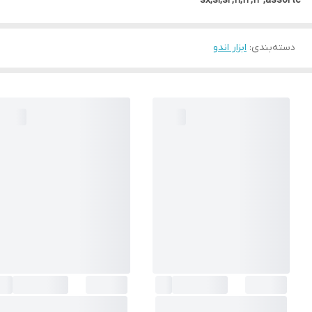
sx,s1,s2,f1,f2,f3,assorte
دسته‌بندی
:
ابزار اندو