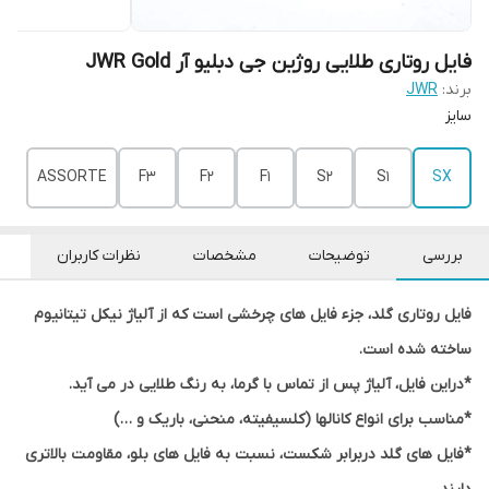
فایل روتاری طلایی روژین جی دبلیو آر JWR Gold
برند:
JWR
سایز
ASSORTE
F3
F2
F1
S2
S1
SX
بررسی
توضیحات
مشخصات
نظرات کاربران
فایل روتاری گلد، جزء فایل های چرخشی است که از آلیاژ نیکل تیتانیوم
ساخته شده است.
*در‌این فایل، آلیاژ پس از تماس با گرما، به رنگ طلایی در می آید.
*مناسب برای انواع کانالها (کلسیفیته، منحنی، باریک و …)
*فایل های گلد دربرابر شکست، نسبت به فایل های بلو، مقاومت بالاتری