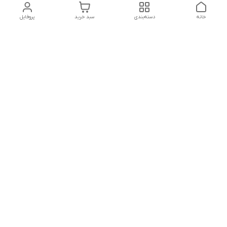
خانه
دسته‌بندی
سبد خرید
پروفایل
دسترسی سریع
تماس با ما
سیاست حریم خصوصی
درباره ما
شکایات
هفت روز هفته ، ۲۴ ساعت شبانه‌روز پاسخگوی شما عزیزان هستیم
شماره تماس
02166892654
آدرس ایمیل
nikmedicaltradiing@gmail.com