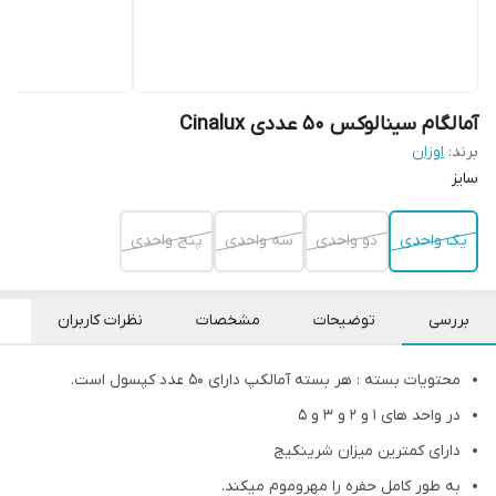
آمالگام سینالوکس ۵۰ عددی Cinalux
برند:
اوزان
سایز
یک واحدی
دو واحدی
سه واحدی
پنج واحدی
بررسی
توضیحات
مشخصات
نظرات کاربران
محتویات بسته : هر بسته آمالکپ دارای 50 عدد کپسول است.
در واحد های 1 و 2 و 3 و 5
دارای کمترین میزان شرینکیج
به طور کامل حفره را مهروموم میکند.