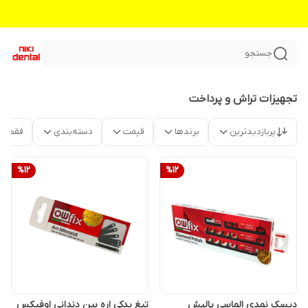
جستجو
تجهیزات تراش و پرداخت
پربازدیدترین
برندها
قیمت
دسته‌بندی
فقط م
%
12
%
12
دیسک نمدی الماسی پالیش
تیغ یدکی اره بین دندانی اوفیکس