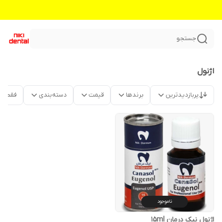
جستجو
اژنول
پربازدیدترین
برندها
قیمت
دسته‌بندی
فقط م
ناموجود
اژنول نیک درمان 15ml