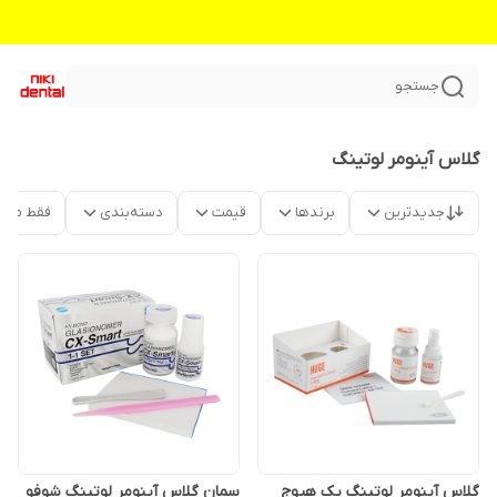
جستجو
گلاس آینومر لوتینگ
جدیدترین
برندها
قیمت
دسته‌بندی
فقط محص
گلاس آینومر لوتینگ یک هیوج
سمان گلاس آینومر لوتینگ شوفو