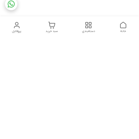
خانه
دسته‌بندی
سبد خرید
پروفایل
دسترسی سریع
تماس با ما
سیاست حریم خصوصی
درباره ما
شکایات
هفت روز هفته ، ۲۴ ساعت شبانه‌روز پاسخگوی شما عزیزان هستیم
شماره تماس
02166892654