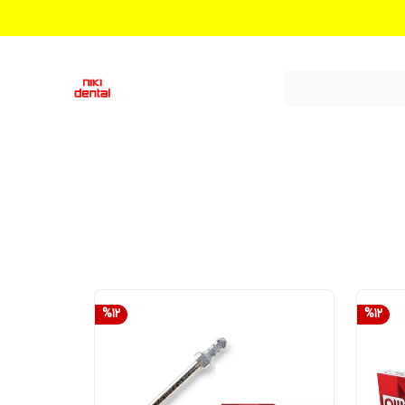
%
12
%
12