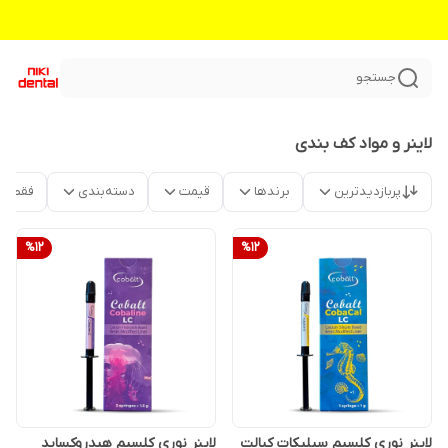
جستجو
لاینر و مواد کف بندی
پربازدیدترین
برندها
قیمت
دسته‌بندی
فقط م
%
12
%
12
لاینر نوری کلسیم سیلیکات کبالت
لاینر نوری کلسیم هیدروکساید