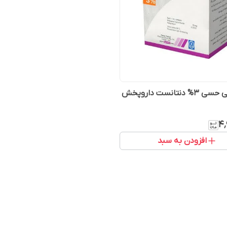
 دنتانست داروپخش
۴٬
افزودن به سبد