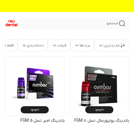
جستجو
جدیدترین
برندها
قیمت
دسته‌بندی
فقط محص
ناموجود
ناموجود
باندینگ یونیورسال نسل 8 FGM
باندینگ امبر نسل 5 FGM